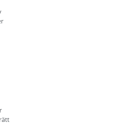
v
er
a
r
rätt