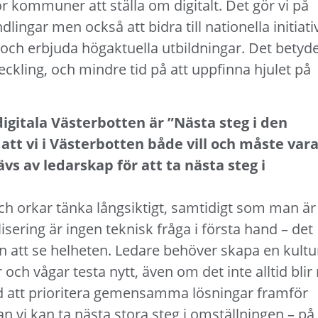
 för kommuner att ställa om digitalt. Det gör vi på
ingar men också att bidra till nationella initiati
 och erbjuda högaktuella utbildningar. Det betyd
kling, och mindre tid på att uppfinna hjulet på
gitala Västerbotten är ”Nästa steg i den
 att vi i Västerbotten både vill och måste var
vs av ledarskap för att ta nästa steg i
ch orkar tänka långsiktigt, samtidigt som man är
lisering är ingen teknisk fråga i första hand – det
 att se helheten. Ledare behöver skapa en kultu
ch vågar testa nytt, även om det inte alltid blir 
mod att prioritera gemensamma lösningar framför
n vi kan ta nästa stora steg i omställningen – på