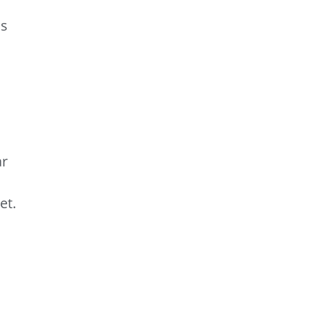
ns
ar
et.