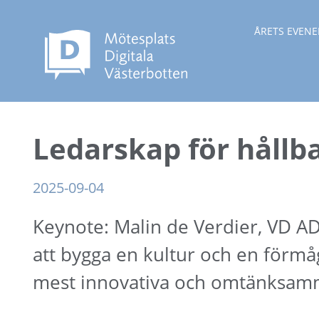
ÅRETS EVEN
Ledarskap för hållb
2025-09-04
Keynote: Malin de Verdier, VD A
att bygga en kultur och en förmåg
mest innovativa och omtänksamm