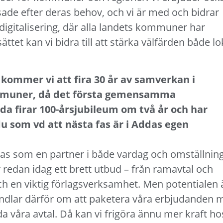
de efter deras behov, och vi är med och bidrar
digitalisering, där alla landets kommuner har
r sättet kan vi bidra till att stärka välfärden både lo
kommer vi att fira 30 år av samverkan i
ommuner, då det första gemensamma
da firar 100-årsjubileum om två år och har
du som vd att nästa fas är i Addas egen
attas som en partner i både vardag och omställnin
redan idag ett brett utbud – från ramavtal och
ch en viktig förlagsverksamhet. Men potentialen 
 handlar därför om att paketera våra erbjudanden 
a våra avtal. Då kan vi frigöra ännu mer kraft ho