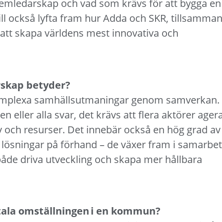
temledarskap och vad som krävs för att bygga en
vill också lyfta fram hur Adda och SKR, tillsamma
att skapa världens mest innovativa och
rskap betyder?
omplexa samhällsutmaningar genom samverkan.
n eller alla svar, det krävs att flera aktörer ager
 och resurser. Det innebär också en hög grad av
ga lösningar på förhand – de växer fram i samarbet
 både driva utveckling och skapa mer hållbara
igitala omställningen i en kommun?