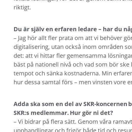
riktigt.
Du är själv en erfaren ledare – har du 
– Jag hör allt fler prata om att vi behöver 
digitalisering, utan också inom områden som c
det: att vi hittar fler gemensamma lösninga
bäst på nationell nivå och vad som bör ske l
tempot och sänka kostnaderna. Min erfarenh
hur dessa samtal förs – men vinsten vore 
Adda ska som en del av SKR-koncernen bi
SKR:s medlemmar. Hur gör ni det?
– Vi bidrar på flera sätt. Genom våra rama
upphandlingar och frigör både tid och resu