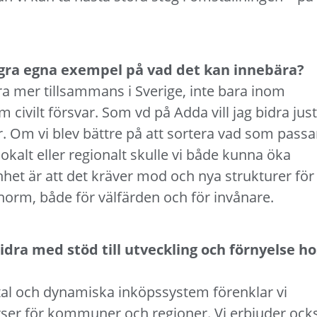
några egna exempel på vad det kan innebära?
göra mer tillsammans i Sverige, inte bara inom
ivilt försvar. Som vd på Adda vill jag bidra just 
r. Om vi blev bättre på att sortera vad som passa
okalt eller regionalt skulle vi både kunna öka
et är att det kräver mod och nya strukturer för
enorm, både för välfärden och för invånare.
dra med stöd till utveckling och förnyelse ho
vtal och dynamiska inköpssystem förenklar vi
rser för kommuner och regioner. Vi erbjuder ock