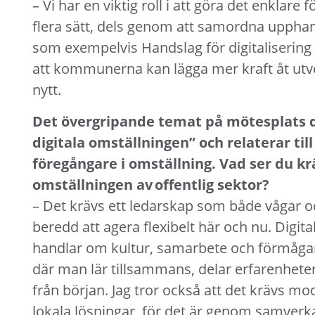
– Vi har en viktig roll i att göra det enklare
flera sätt, dels genom att samordna upphandl
som exempelvis Handslag för digitalisering
att kommunerna kan lägga mer kraft åt utvec
nytt.
Det övergripande temat på mötesplats di
digitala omställningen” och relaterar till
föregångare i omställning. Vad ser du krä
omställningen av offentlig sektor?
– Det krävs ett ledarskap som både vågar o
beredd att agera flexibelt här och nu. Digita
handlar om kultur, samarbete och förmågan
där man lär tillsammans, delar erfarenheter o
från början. Jag tror också att det krävs 
lokala lösningar, för det är genom samverka