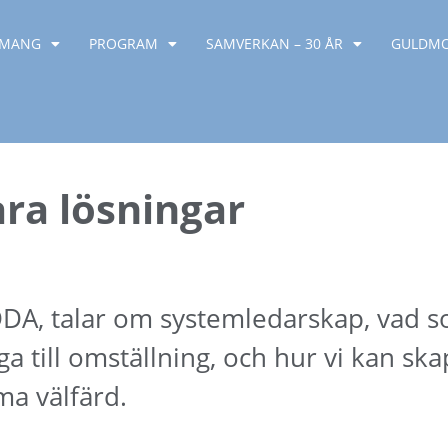
EMANG
PROGRAM
SAMVERKAN – 30 ÅR
GULDM
ara lösningar
DDA, talar om systemledarskap, vad s
a till omställning, och hur vi kan sk
a välfärd.