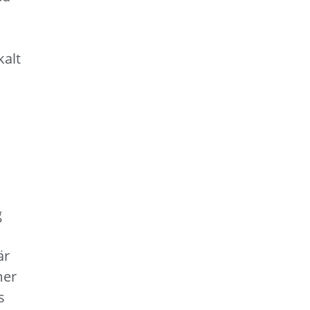
kalt
g
är
mer
s