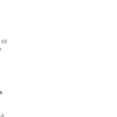
till
r
s
så