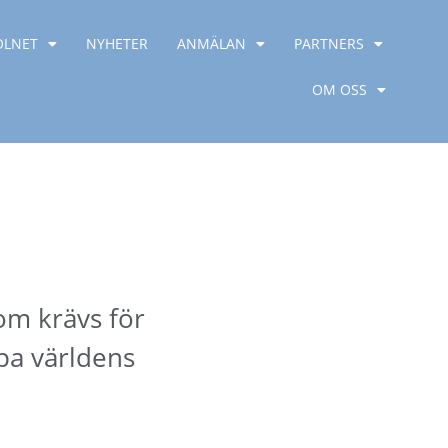
OLNET
NYHETER
ANMÄLAN
PARTNERS
OM OSS
om krävs för
apa världens