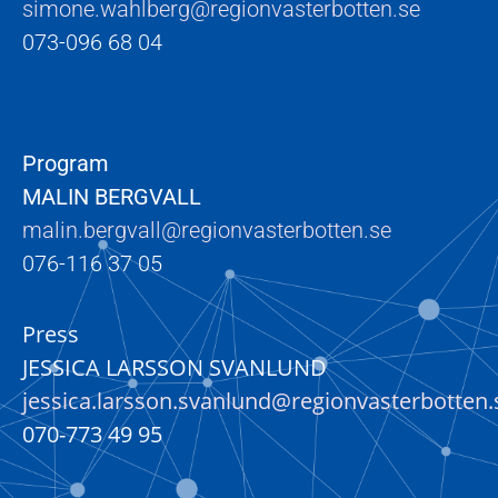
simone.wahlberg@regionvasterbotten.se
073-096 68 04
Program
MALIN BERGVALL
malin.bergvall@regionvasterbotten.se
076-116 37 05
Press
JESSICA LARSSON SVANLUND
jessica.larsson.svanlund@regionvasterbotten.
070-773 49 95